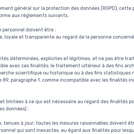
ent général sur la protection des données (RGPD), cette p
forme aux règlements suivants.
 personnel doivent être :
te, loyale et transparente au regard de la personne concernée
lités déterminées, explicites et légitimes, et ne pas être tra
le avec ces finalités; le traitement ultérieur à des fins arch
cherche scientifique ou historique ou à des fins statistiques 
 89, paragraphe 1, comme incompatible avec les finalités init
t limitées à ce qui est nécessaire au regard des finalités po
es données) ;
e, tenues à jour; toutes les mesures raisonnables doivent êtr
onnel qui sont inexactes, eu égard aux finalités pour lesque