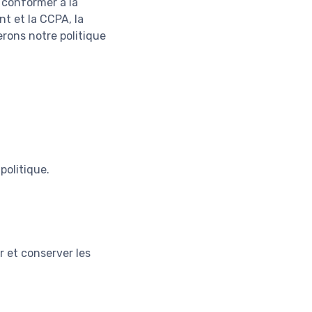
e conformer à la
t et la CCPA, la
erons notre politique
politique.
r et conserver les